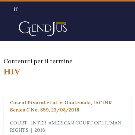
Salta al contenuto principale
IT
SELEZIONE LINGUA: LINGUA SELEZIONATA ITALIAN
Contenuti per il termine
HIV
Cuscul Pivaral et al. v. Guatemala, IACtHR,
Series C No. 359, 23/08/2018
COURT:
INTER-AMERICAN COURT OF HUMAN
RIGHTS
|
2018