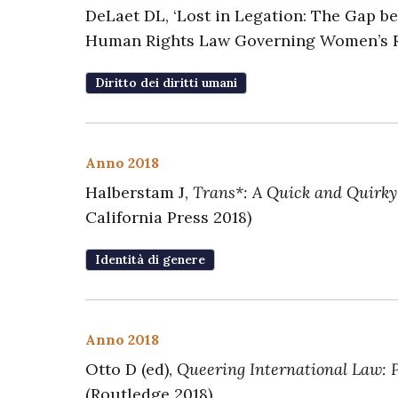
DeLaet DL, ‘Lost in Legation: The Gap be
Human Rights Law Governing Women’s Rig
Diritto dei diritti umani
Anno 2018
Halberstam J,
Trans*: A Quick and Quirky
California Press 2018)
Identità di genere
Anno 2018
Otto D (ed),
Queering International Law: Pos
(Routledge 2018)