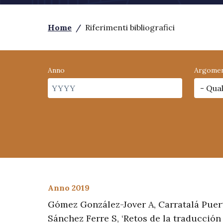
Home
/
Riferimenti bibliografici
Anno
Argome
Anno 2019
Gómez González-Jover A, Carratalá Puert
Sánchez Ferre S, ‘Retos de la traducción