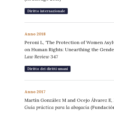
Diritto internazionale
Anno 2018
Peroni L, ‘The Protection of Women As
on Human Rights: Unearthing the Gender
Law Review
347
Diritto dei diritti umani
Anno 2017
Martín González M and Ocejo Álvarez E,
Guía práctica para la abogacía
(Fundación