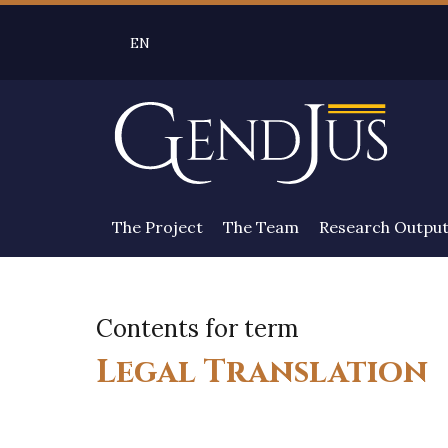
Skip to main content
EN
SELEZIONE LINGUA: LINGUA SELEZIONATA 
The Project
The Team
Research Outpu
Contents for term
Legal Translation