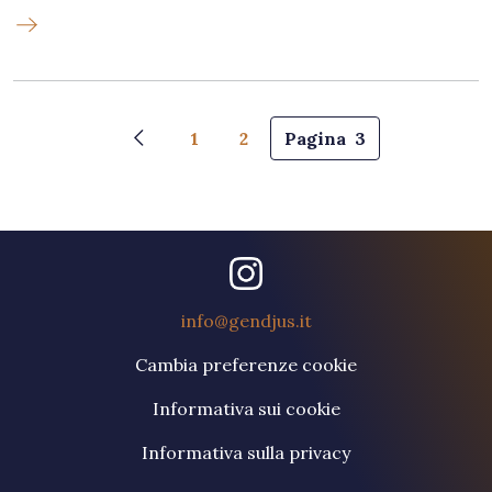
Paginazione
1
2
Pagina
3
Pagina precedente
info@gendjus.it
Cambia preferenze cookie
Informativa sui cookie
Informativa sulla privacy