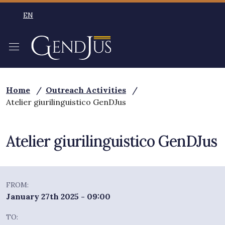
Skip to main content
EN
SELEZIONE LINGUA: LINGUA SELEZIONATA ENGLISH
Home
/
Outreach Activities
/
Atelier giurilinguistico GenDJus
Atelier giurilinguistico GenDJus
FROM:
January 27th 2025 - 09:00
TO: